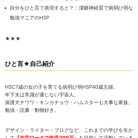
自分をひと言で表現すると？：潔癖神経質で病弱ひ弱な
勉強マニアのHSP
★★★
ひと言★自己紹介
HSC7歳の女の子を育てる病弱ひ弱HSP40歳主婦。
年下夫は常識が通じない宇宙人。
保護犬チワワ・キンカチョウ・ハムスターも大事な家族。
勉強・読書・動物好き。
デザイン・ライター・ブログなど、これまでの学びを生か
して
『在宅ワークで年収200万』
を目指して活動していま