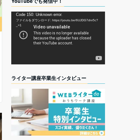
YouTubeでも発信中！
動
Code 150: Unknown error.
ファイルをダウンロード: https://youtu.be/6UJDG7dnr5c?
画
_=1
プ
レ
ー
ヤ
ー
ライター講座卒業生インタビュー